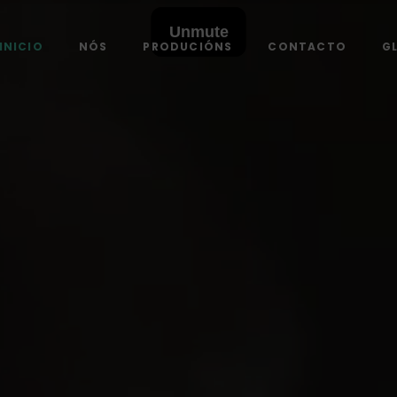
E
INICIO
NÓS
PRODUCIÓNS
CONTACTO
G
E
E
E