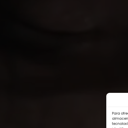
Para ofr
almacena
tecnolox