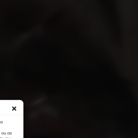
ra
 ou as