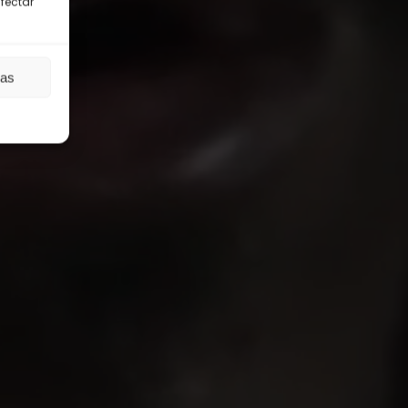
afectar
ias