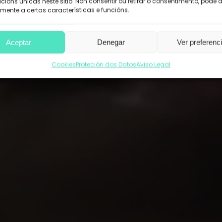
acións únicas neste sitio. Non consentir ou retirar o consentimento, pode 
mente a certas características e funcións.
Aceptar
Denegar
Ver preferenc
Cookies
Proteción dos Datos
Aviso Legal