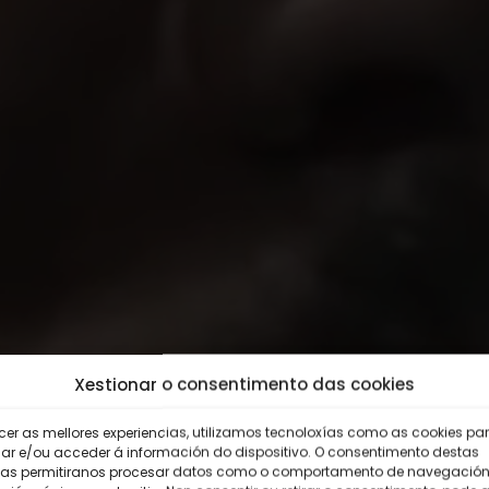
Xestionar o consentimento das cookies
ecer as mellores experiencias, utilizamos tecnoloxías como as cookies pa
r e/ou acceder á información do dispositivo. O consentimento destas
ías permitiranos procesar datos como o comportamento de navegación